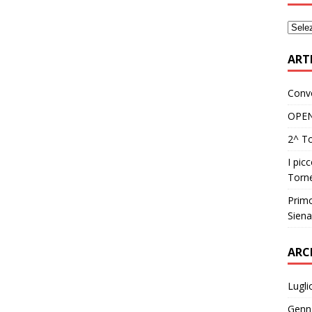
ART
Conv
OPEN
2^ To
I pic
Torne
Primo
Sien
ARC
Lugli
Genn