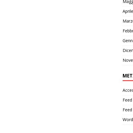
Magg
April
Marz
Febb
Genn
Dice
Nove
MET
Acced
Feed 
Feed
Word