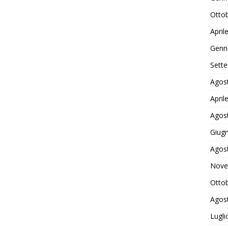
Otto
April
Genn
Sett
Agos
April
Agos
Giug
Agos
Nove
Otto
Agos
Lugli