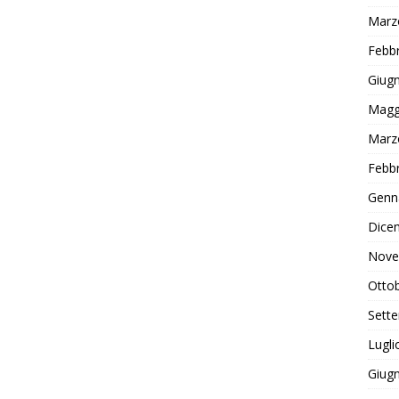
Marz
Febb
Giug
Magg
Marz
Febb
Genn
Dice
Nove
Otto
Sett
Lugli
Giug