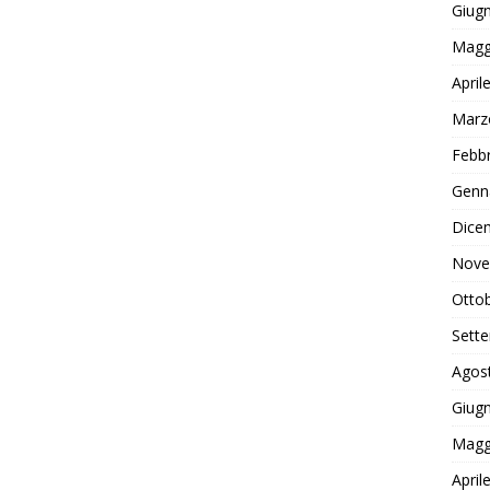
Giug
Magg
April
Marz
Febb
Genn
Dice
Nove
Otto
Sett
Agos
Giug
Magg
April