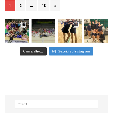
1
2
…
18
»
Seguici su Instagram
Carica altro…